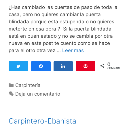
¿Has cambiado las puertas de paso de toda la
casa, pero no quieres cambiar la puerta
blindada porque esta estupenda o no quieres
meterte en esa obra ? Si la puerta blindada
está en buen estado y no se cambia por otra
nueva en este post te cuento como se hace
para el otro otra vez …
Leer más
C
o
m
0
Twittear
Compartir
Compartir
Pin
COMPARTIR
o
p
C
Carpintería
a
a
n
Deja un comentario
t
e
e
l
g
a
Carpintero-Ebanista
o
r
r