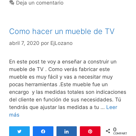
a
t
Deja un comentario
t
e
e
r
g
o
Como hacer un mueble de TV
o
-
r
E
abril 7, 2020
por
EjLozano
í
b
a
a
s
En este post te voy a enseñar a construir un
n
mueble de TV . Como verás fabricar este
i
mueble es muy fácil y vas a necesitar muy
s
pocas herramientas .Este mueble fue un
t
encargo y las medidas totales son indicaciones
a
del cliente en función de sus necesidades. Tú
tendrás que ajustar las medidas a tu …
Leer
más
C
o
m
0
Twittear
Compartir
Compartir
Pin
COMPARTIR