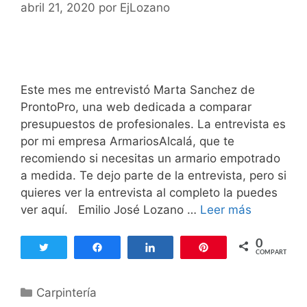
u
abril 21, 2020
por
EjLozano
í
n
a
a
s
p
u
e
Este mes me entrevistó Marta Sanchez de
r
ProntoPro, una web dedicada a comparar
t
presupuestos de profesionales. La entrevista es
a
por mi empresa ArmariosAlcalá, que te
b
recomiendo si necesitas un armario empotrado
l
a medida. Te dejo parte de la entrevista, pero si
i
quieres ver la entrevista al completo la puedes
n
ver aquí. Emilio José Lozano …
Leer más
C
d
a
a
r
0
Twittear
Compartir
Compartir
Pin
COMPARTIR
d
p
a
i
C
Carpintería
n