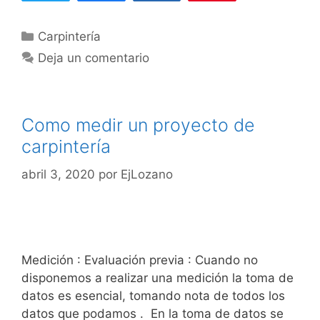
o
h
C
Carpintería
a
a
c
Deja un comentario
t
e
e
r
g
u
Como medir un proyecto de
o
n
r
carpintería
m
í
u
abril 3, 2020
por
EjLozano
a
e
s
b
l
e
d
Medición : Evaluación previa : Cuando no
e
disponemos a realizar una medición la toma de
T
datos es esencial, tomando nota de todos los
V
datos que podamos . En la toma de datos se